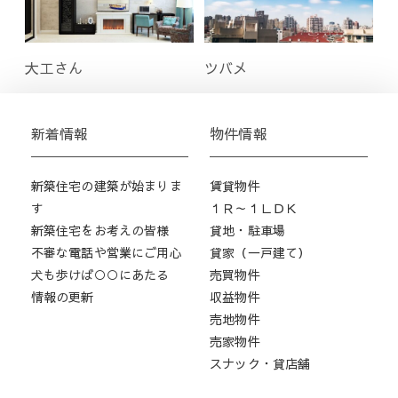
大工さん
ツバメ
新着情報
物件情報
新築住宅の建築が始まりま
賃貸物件
す
１Ｒ～１ＬＤＫ
新築住宅をお考えの皆様
貸地・駐車場
不審な電話や営業にご用心
貸家（一戸建て）
犬も歩けば○○にあたる
売買物件
情報の更新
収益物件
売地物件
売家物件
スナック・貸店舗