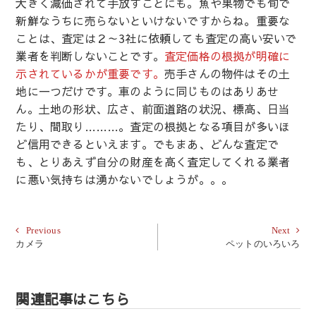
大きく減価されて手放すことにも。魚や果物でも旬で
新鮮なうちに売らないといけないですからね。重要な
ことは、査定は２～3社に依頼しても査定の高い安いで
業者を判断しないことです。
査定価格の根拠が明確に
示されているかが重要です。
売手さんの物件はその土
地に一つだけです。車のように同じものはありあせ
ん。土地の形状、広さ、前面道路の状況、標高、日当
たり、間取り………。査定の根拠となる項目が多いほ
ど信用できるといえます。でもまあ、どんな査定で
も、とりあえず自分の財産を高く査定してくれる業者
に悪い気持ちは湧かないでしょうが。。。
投
Previous
Next
Previous
Next
post:
post:
カメラ
ペットのいろいろ
稿
ナ
ビ
関連記事はこちら
ゲ