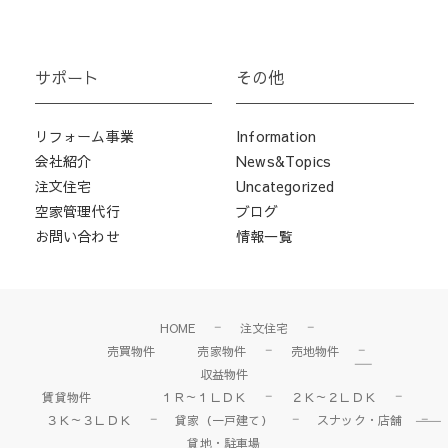
サポート
その他
リフォーム事業
Information
会社紹介
News&Topics
注文住宅
Uncategorized
空家管理代行
ブログ
お問い合わせ
情報一覧
HOME
注文住宅
売買物件
売家物件
売地物件
収益物件
賃貸物件
１Ｒ～１ＬＤＫ
２Ｋ～２ＬＤＫ
３Ｋ～３ＬＤＫ
貸家（一戸建て）
スナック・店舗
貸地・駐車場