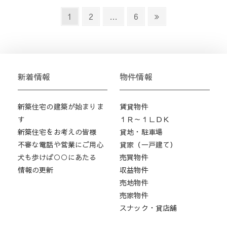
投
Page
Page
Page
Next
1
2
…
6
稿
page
の
ペ
ー
ジ
新着情報
物件情報
送
り
新築住宅の建築が始まりま
賃貸物件
す
１Ｒ～１ＬＤＫ
新築住宅をお考えの皆様
貸地・駐車場
不審な電話や営業にご用心
貸家（一戸建て）
犬も歩けば○○にあたる
売買物件
情報の更新
収益物件
売地物件
売家物件
スナック・貸店舗