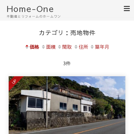
Home-One
不動産とリフォームのホームワン
カテゴリ：売地物件
価格
面積
間取
住所
築年月
3件
UP