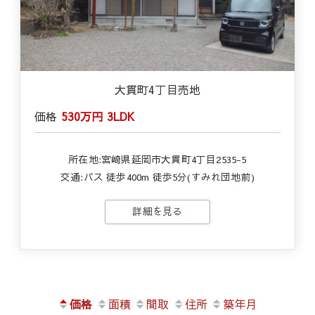
大貫町4丁目売地
価格
530万円
3LDK
所在地:宮崎県延岡市大貫町4丁目2535-5
交通:バス 徒歩400m 徒歩5分(すみれ団地前)
詳細を見る
価格
面積
間取
住所
築年月