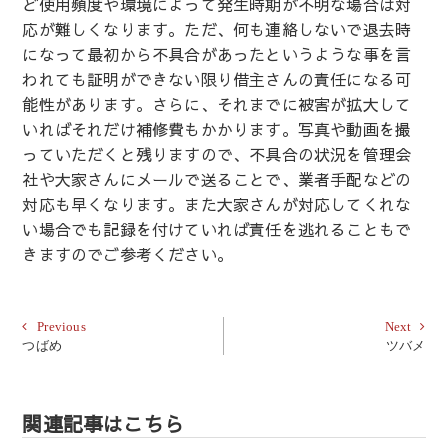
ど使用頻度や環境によって発生時期が不明な場合は対
応が難しくなります。ただ、何も連絡しないで退去時
になって最初から不具合があったというような事を言
われても証明ができない限り借主さんの責任になる可
能性があります。さらに、それまでに被害が拡大して
いればそれだけ補修費もかかります。写真や動画を撮
っていただくと残りますので、不具合の状況を管理会
社や大家さんにメールで送ることで、業者手配などの
対応も早くなります。また大家さんが対応してくれな
い場合でも記録を付けていれば責任を逃れることもで
きますのでご参考ください。
投
Previous
Next
Previous
Next
post:
post:
つばめ
ツバメ
稿
ナ
ビ
関連記事はこちら
ゲ