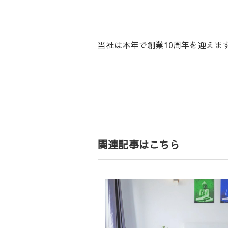
当社は本年で創業10周年を迎えま
投
稿
ナ
ビ
ゲ
関連記事はこちら
ー
シ
ョ
ン