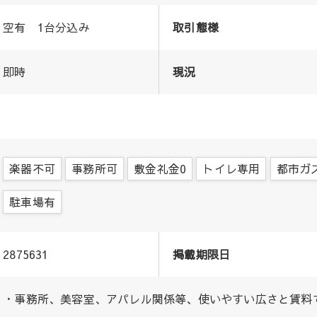
空有 1台分込み
取引態様
即時
現況
楽器不可
事務所可
敷金礼金0
トイレ専用
都市ガ
駐車場有
2875631
掲載期限日
・事務所、美容室、アパレル関係等、使いやすい広さと賃料