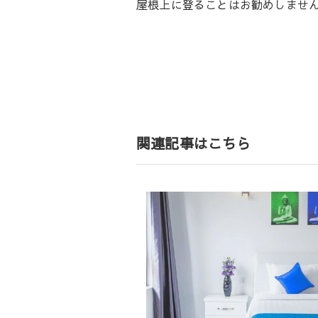
屋根上に登ることはお勧めしませ
投
稿
ナ
ビ
ゲ
関連記事はこちら
ー
シ
ョ
ン