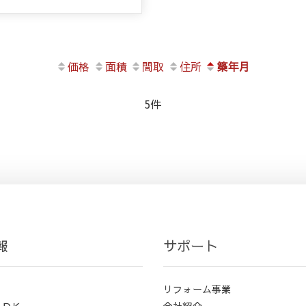
価格
面積
間取
住所
築年月
5件
報
サポート
リフォーム事業