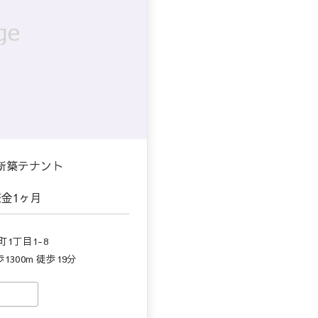
 新築テナント
証金
1ヶ月
1丁目1-8
300m 徒歩19分