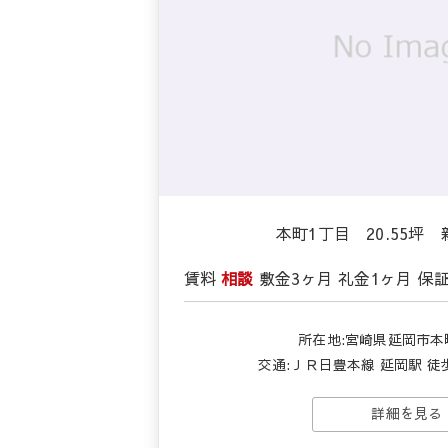
本町1丁目 20.55坪
賃料
相談
敷金
3ヶ月
礼金
1ヶ月
保
所在地:宮崎県延岡市本町
交通:ＪＲ日豊本線 延岡駅 徒歩1
詳細を見る