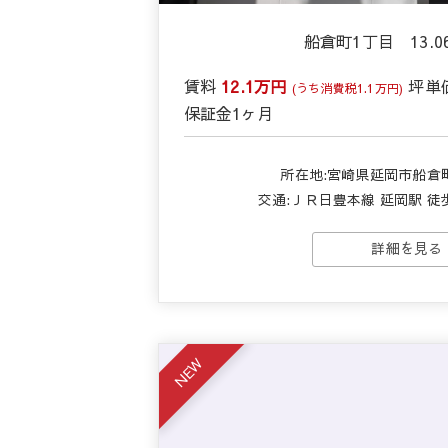
船倉町1丁目 13.0
賃料
12.1万円
坪単
(うち消費税1.1万円)
保証金
1ヶ月
所在地:宮崎県延岡市船倉町
交通:ＪＲ日豊本線 延岡駅 徒歩1
詳細を見る
NEW