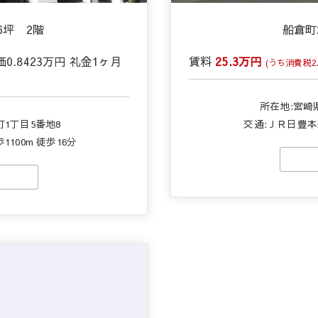
6坪 2階
船倉町
価
0.8423万円
礼金
1ヶ月
賃料
25.3万円
(うち消費税2.
所在地:宮崎
1丁目5番地8
交通:ＪＲ日豊本線
100m 徒歩16分